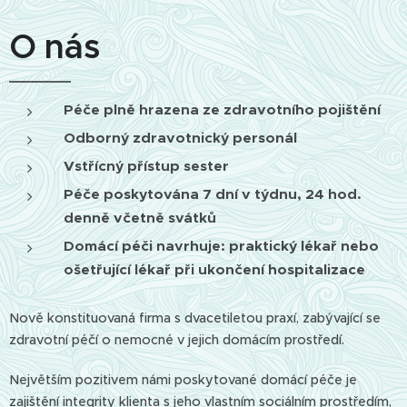
O nás
Péče plně hrazena ze zdravotního pojištění
Odborný zdravotnický personál
Vstřícný přístup sester
Péče poskytována 7 dní v týdnu, 24 hod.
denně včetně svátků
Domácí péči navrhuje: praktický lékař nebo
ošetřující lékař při ukončení hospitalizace
Nově konstituovaná firma s dvacetiletou praxí, zabývající se
zdravotní péčí o nemocné v jejich domácím prostředí.
Největším pozitivem námi poskytované domácí péče je
zajištění integrity klienta s jeho vlastním sociálním prostředím,