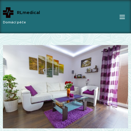
RLmedical
Domácí péče